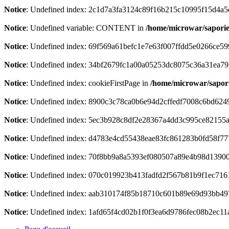
Notice
: Undefined index: 2c1d7a3fa3124c89f16b215c10995f15d4a5
Notice
: Undefined variable: CONTENT in
/home/microwar/saporie
Notice
: Undefined index: 69f569a61befc1e7e63f007ffdd5e0266ce59
Notice
: Undefined index: 34bf2679fc1a00a05253dc8075c36a31ea79
Notice
: Undefined index: cookieFirstPage in
/home/microwar/sapor
Notice
: Undefined index: 8900c3c78ca0b6e94d2cffedf7008c6bd624
Notice
: Undefined index: 5ec3b928c8df2e28367a4dd3c995ce82155
Notice
: Undefined index: d4783e4cd55438eae83fc861283b0fd58f77
Notice
: Undefined index: 70f8bb9a8a5393ef080507a89e4b98d1390
Notice
: Undefined index: 070c019923b413fadfd2f567b81b9f1ec716
Notice
: Undefined index: aab310174f85b18710c601b89e69d93bb49
Notice
: Undefined index: 1afd65f4cd02b1f0f3ea6d9786fec08b2ec11