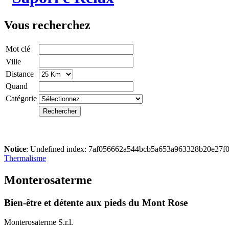
Vous recherchez
Mot clé
Ville
Distance
Quand
Catégorie
Notice
: Undefined index: 7af056662a544bcb5a653a963328b20e27f0
Thermalisme
Monterosaterme
Bien-être et détente aux pieds du Mont Rose
Monterosaterme S.r.l.