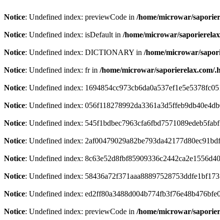
Notice
: Undefined index: previewCode in
/home/microwar/saporier
Notice
: Undefined index: isDefault in
/home/microwar/saporierelax
Notice
: Undefined index: DICTIONARY in
/home/microwar/sapori
Notice
: Undefined index: fr in
/home/microwar/saporierelax.com/.
Notice
: Undefined index: 1694854cc973cb6da0a537ef1e5e5378fc05
Notice
: Undefined index: 056f118278992da3361a3d5ffeb9db40e4d
Notice
: Undefined index: 545f1bdbec7963cfa6fbd7571089edeb5fab
Notice
: Undefined index: 2af00479029a82be793da42177d80ec91bd
Notice
: Undefined index: 8c63e52d8fbf85909336c2442ca2e1556d40
Notice
: Undefined index: 58436a72f371aaa88897528753ddfe1bf173
Notice
: Undefined index: ed2ff80a3488d004b774fb3f76e48b476bfe
Notice
: Undefined index: previewCode in
/home/microwar/saporier