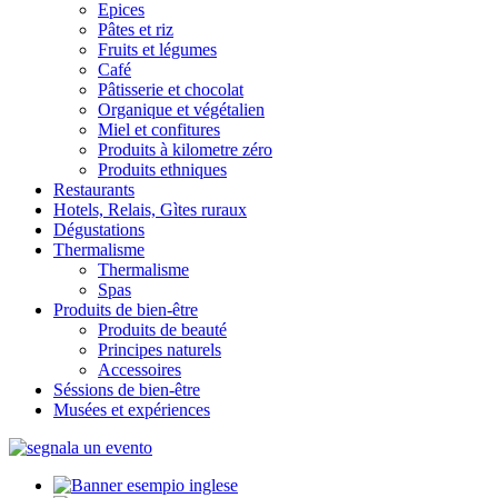
Epices
Pâtes et riz
Fruits et légumes
Café
Pâtisserie et chocolat
Organique et végétalien
Miel et confitures
Produits à kilometre zéro
Produits ethniques
Restaurants
Hotels, Relais, Gìtes ruraux
Dégustations
Thermalisme
Thermalisme
Spas
Produits de bien-être
Produits de beauté
Principes naturels
Accessoires
Séssions de bien-être
Musées et expériences