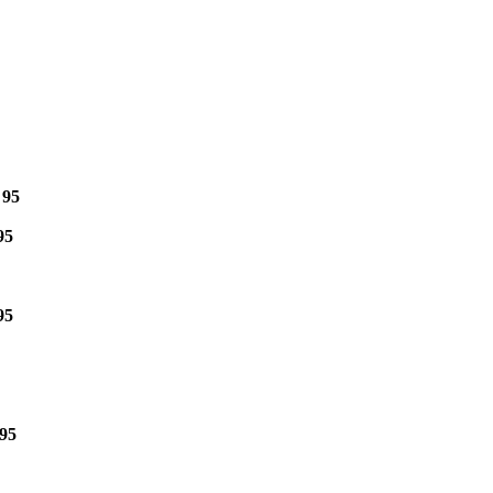
e
95
95
95
95