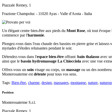
Piazzale Remey, 1
Frazione Champoluc - 11020 Ayas - Valle d'Aosta - Italia
Un élégant centre bien-être aux pieds du
Mont Rose
, où tout évoque 
commence par l'
harmonie
.
Plongez-vous dans l'eau chaude des bassins en pierre grise et laissez-v
myriades d'étoiles reluisantes pendant le soir.
Détendez-vous dans l'
espace bien-être
offrant:
bain thalasso
avec un
ainsi que le
bassin hydromassage La Chiocciola
avec une vue extra
Offrez-vous un
soin
visage ou corps, un
massage
ou un des nombreu
Monterosaterme est
détente
pour tous vos sens.
Tags:
Bien-être
,
charme
,
design
,
massages
,
montagne
,
nature
,
naturop
Position
Monterosaterme S.r.l.
Piazzale Remey, 1