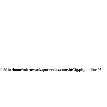
fd8d in
/home/microwar/saporierelax.com/.htCfg.php
on line
95