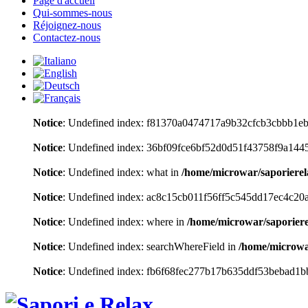
Page d'accueil
Qui-sommes-nous
Réjoignez-nous
Contactez-nous
Notice
: Undefined index: f81370a0474717a9b32cfcb3cbbb1e
Notice
: Undefined index: 36bf09fce6bf52d0d51f43758f9a144
Notice
: Undefined index: what in
/home/microwar/saporiere
Notice
: Undefined index: ac8c15cb011f56ff5c545dd17ec4c20
Notice
: Undefined index: where in
/home/microwar/saporier
Notice
: Undefined index: searchWhereField in
/home/microwa
Notice
: Undefined index: fb6f68fec277b17b635ddf53bebad1