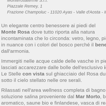
Monterosaterme S.r.l.
Piazzale Remey, 1
Frazione Champoluc - 11020 Ayas - Valle d'Aosta - It
Un elegante centro benessere ai piedi del
Monte Rosa
dove tutto riporta alla natura
incontaminata che lo circonda: vetro, legno, p
in nuance con i colori del bosco perché il
ben
dall'armonia.
Immergiti nelle acque calde delle vasche in pie
lasciati accarezzare dalle bolle dell'esclusivo
i
Le Stelle
con vista
sul ghiacciaio del Rosa dur
sotto il cielo stellato nelle ore serali.
Rilassati nell'area wellness completa di bagn
soluzione salina proveniente dal
Mar Morto
, 
aromatico, saune bio e finlandese, vasca di r