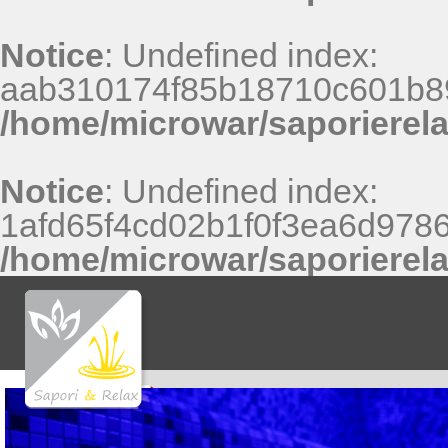
Notice
: Undefined index:
aab310174f85b18710c601b8
/home/microwar/saporierel
Notice
: Undefined index:
1afd65f4cd02b1f0f3ea6d9786
/home/microwar/saporierel