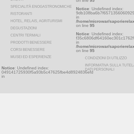
on line
95
SPECIALITÀ ENOGASTRONOMICHE
Notice
: Undefined index:
9db108ba6b7f6571356060929
RISTORANTI
in
HOTEL, RELAIS, AGRITURISMI
/home/microwar/saporierela
on line
95
DEGUSTAZIONI
Notice
: Undefined index:
CENTRI TERMALI
f35c6806df64160ec301c1762
in
PRODOTTI BENESSERE
/home/microwar/saporierela
CORSI BENESSERE
on line
95
MUSEI ED ESPERIENZE
CONDIZIONI DI UTILIZZO
INFORMATIVA SULLA TUTEL
Notice
: Undefined index:
DATI PERSONALI
049141725930f5a93b5c47625fbe4d8924836efd
in