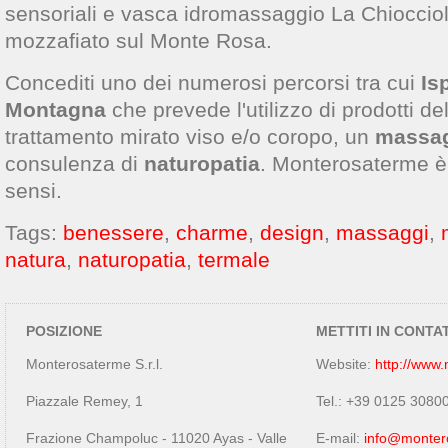
sensoriali e vasca idromassaggio La Chiocciol
mozzafiato sul Monte Rosa.
Concediti uno dei numerosi percorsi tra cui
Is
Montagna
che prevede l'utilizzo di prodotti del
trattamento mirato viso e/o coropo, un
massa
consulenza di
naturopatia
. Monterosaterme è r
sensi.
Tags:
benessere
,
charme
,
design
,
massaggi
,
natura
,
naturopatia
,
termale
POSIZIONE
METTITI IN CONTA
Monterosaterme S.r.l.
Website:
http://www
Piazzale Remey, 1
Tel.: +39 0125 3080
Frazione Champoluc - 11020 Ayas - Valle
E-mail:
info@monter