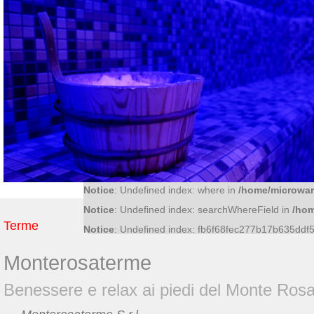
Notice
: Undefined index: f81370a0474717a9b32c
Notice
: Undefined index: 36bf09fce6bf52d0d51f4
Notice
: Undefined index: what in
/home/microwar/
Notice
: Undefined index: ac8c15cb011f56ff5c545
Notice
: Undefined index: where in
/home/microwar
Notice
: Undefined index: searchWhereField in
/hom
Terme
Notice
: Undefined index: fb6f68fec277b17b635dd
Monterosaterme
Benessere e relax ai piedi del Monte Ros