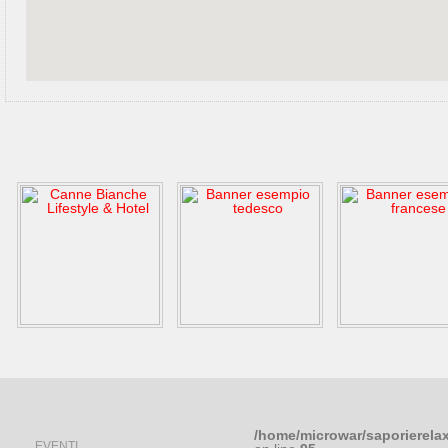
/home/microwar/saporierela
EVENTI