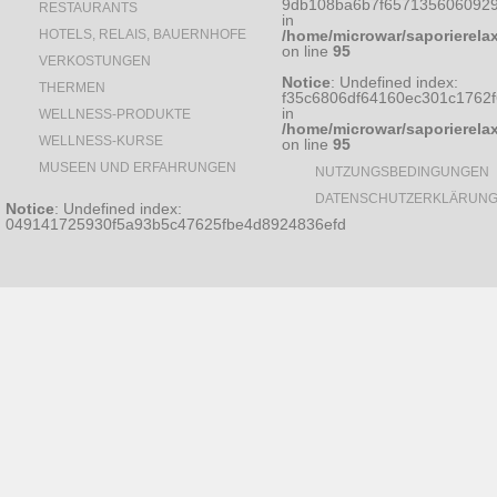
9db108ba6b7f6571356060929
RESTAURANTS
in
HOTELS, RELAIS, BAUERNHOFE
/home/microwar/saporierela
on line
95
VERKOSTUNGEN
Notice
: Undefined index:
THERMEN
f35c6806df64160ec301c1762
in
WELLNESS-PRODUKTE
/home/microwar/saporierela
WELLNESS-KURSE
on line
95
MUSEEN UND ERFAHRUNGEN
NUTZUNGSBEDINGUNGEN
DATENSCHUTZERKLÄRUN
Notice
: Undefined index:
049141725930f5a93b5c47625fbe4d8924836efd