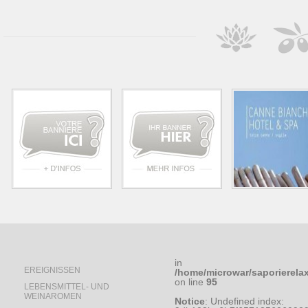
in
EREIGNISSEN
/home/microwar/saporierela
on line
95
LEBENSMITTEL- UND
WEINAROMEN
Notice
: Undefined index: