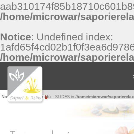
aab310174f85b18710c601b8
/home/microwar/saporierel
Notice
: Undefined index:
1afd65f4cd02b1f0f3ea6d9786
/home/microwar/saporierel
Notice
: Undefined variable: SLIDES in
/home/microwar/saporierela