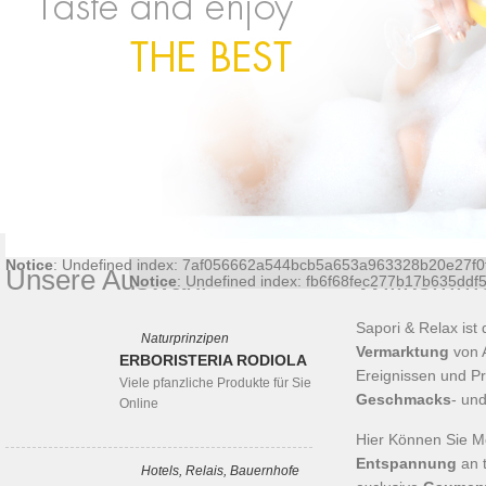
Notice
: Undefined index: f81370a0474717a9b32c
Notice
: Undefined index: 36bf09fce6bf52d0d51f4
Notice
: Undefined index: what in
/home/microwar/
Notice
: Undefined index: ac8c15cb011f56ff5c545
Notice
: Undefined index: where in
/home/microwar
Notice
: Undefined index: searchWhereField in
/hom
Notice
: Undefined index: 7af056662a544bcb5a653a963328b20e27f0
Unsere Auswahl
Willkomm
Notice
: Undefined index: fb6f68fec277b17b635dd
Sapori & Relax ist
Naturprinzipen
Vermarktung
von A
ERBORISTERIA RODIOLA
Ereignissen und P
Viele pfanzliche Produkte für Sie
Geschmacks
- un
Online
Hier Können Sie 
Entspannung
an 
Hotels, Relais, Bauernhofe